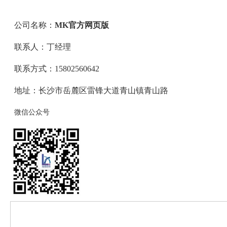
公司名称：
MK官方网页版
联系人：丁经理
联系方式：15802560642
地址：长沙市岳麓区雷锋大道青山镇青山路
微信公众号