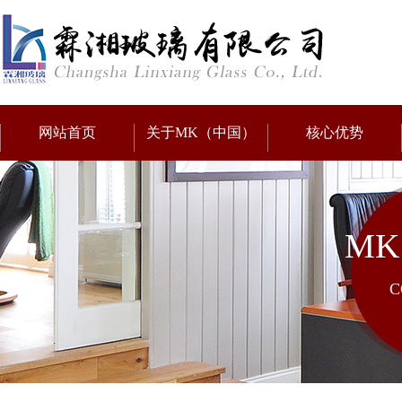
网站首页
关于MK（中国）
核心优势
M
C