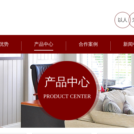
以人
优势
产品中心
合作案例
新闻
产品中心
PRODUCT CENTER