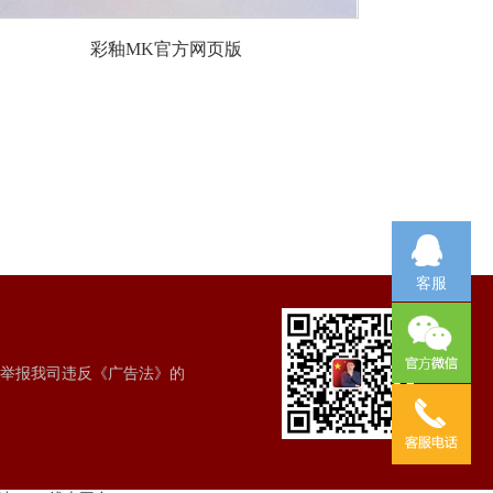
彩釉MK官方网页版
客服
口举报我司违反《广告法》的