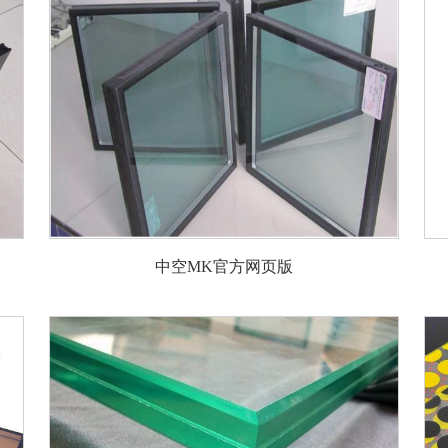
中空MK官方网页版