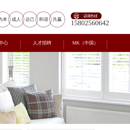
为本
成人
达己
和谐
共赢
15802560642
中心
人才招聘
MK（中国）