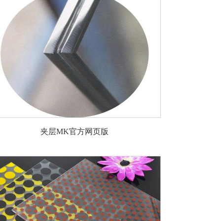
夹层MK官方网页版