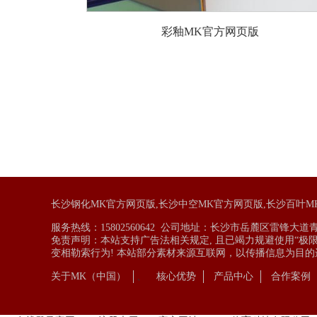
彩釉MK官方网页版
长沙钢化MK官方网页版
,
长沙中空MK官方网页版
,
长沙百叶M
服务热线：15802560642 公司地址：长沙市岳麓区雷锋大
免责声明：本站支持广告法相关规定, 且已竭力规避使用“极
变相勒索行为! 本站部分素材来源互联网，以传播信息为目的
关于MK（中国）
、
核心优势
产品中心
合作案例