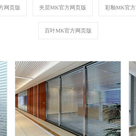
方网页版
夹层MK官方网页版
彩釉MK官
百叶MK官方网页版