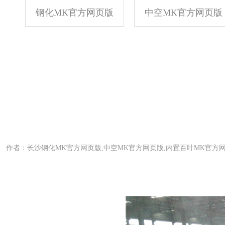
钢化MK官方网页版
中空MK官方网页版
作者：长沙钢化MK官方网页版,中空MK官方网页版,内置百叶MK官方网