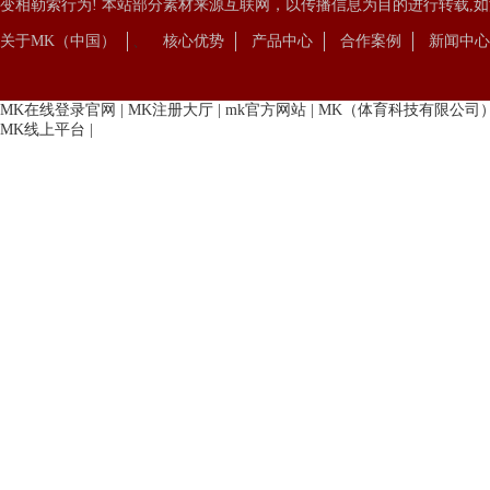
变相勒索行为! 本站部分素材来源互联网，以传播信息为目的进行转载,
关于MK（中国）
、
核心优势
产品中心
合作案例
新闻中心
MK在线登录官网
|
MK注册大厅
|
mk官方网站
|
MK（体育科技有限公司
MK线上平台
|